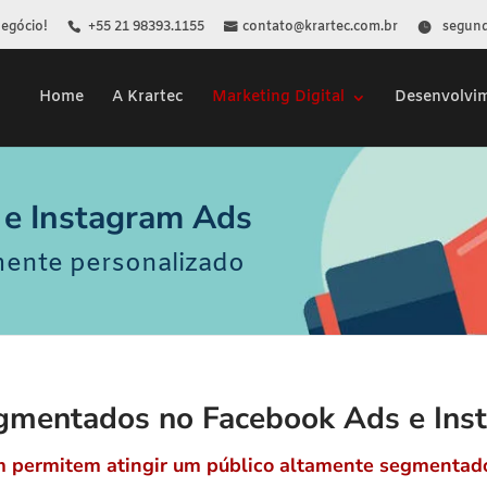
Negócio!
+55 21 98393.1155
contato@krartec.com.br
segunda
Home
A Krartec
Marketing Digital
Desenvolvi
 e Instagram Ads
mente personalizado
gmentados no Facebook Ads e Ins
m permitem atingir um público altamente segmentado