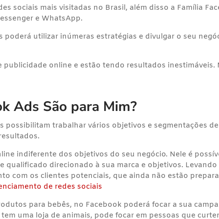
s sociais mais visitadas no Brasil, além disso a Família Fa
essenger
e WhatsApp.
poderá utilizar inúmeras estratégias e divulgar o seu neg
e publicidade online e estão tendo resultados inestimáveis
ok Ads São para Mim?
s possibilitam trabalhar vários objetivos e segmentações
resultados.
ine indiferente dos objetivos do seu negócio. Nele é poss
 qualificado direcionado à sua marca e objetivos. Levand
nto com os clientes
potenciais, que ainda não estão prepar
enciamento de redes sociais
odutos para bebês, no Facebook poderá focar a sua camp
ê tem uma loja de animais, pode focar em pessoas que curt