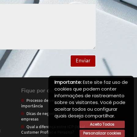
Enviar
Importante:
Este site faz uso de
cookies que podem conter
Fique por dentro
informações de rastreamento
Processo de venda, o que é a sua
sobre os visitantes. Você pode
importância
aceitar todos ou configurar
Dicas de negociação e venda para as
quais deseja compartilhar.
empresas
Aceito Todos
Qual a diferença entre ICP (Ideal
l
Customer Profile) e Persona?
Personalizar cookies