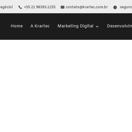
Negócio!
+55 21 98393.1155
contato@krartec.com.br
segunda
Home
A Krartec
Marketing Digital
Desenvolvi