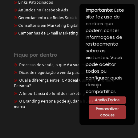
Links Patrocinados
Importante:
Este
Anúncios no Facebook Ads
site faz uso de
Gerenciamento de Redes Sociais
cookies que
Consultoria em Marketing Digital
podem conter
Campanhas de E-mail Marketing
informações de
rastreamento
sobre os
Fique por dentro
visitantes. Você
pode aceitar
Processo de venda, o que é a sua importância
todos ou
Dicas de negociação e venda para as empresas
configurar quais
Qual a diferença entre ICP (Ideal Customer Profile) e
deseja
Persona?
compartilhar.
A Importância do funil de marketing
Aceito Todos
O Branding Persona pode ajudar a humanizar a sua
marca
Personalizar
cookies