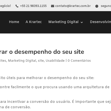
Negócio!
+55 21 98393.1155
contato@krartec.com.br
segunda
Home
A Krartec
Marketing Digital
Desenvolvi
rar o desempenho do seu site
ites
,
Marketing Digital
,
site
,
Usabilidade
|
0 Comentários
ito úteis para melhorar o desempenho do seu site:
contre facilmente o que procura usando uma arquitetura de
para incentivar a conversão do usuário. É importante que sej
na de conversão.