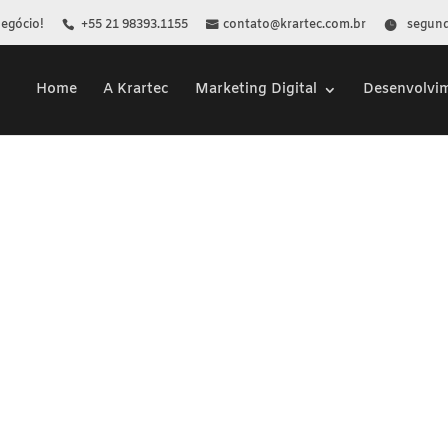
Negócio!
+55 21 98393.1155
contato@krartec.com.br
segunda
Home
A Krartec
Marketing Digital
Desenvolvi