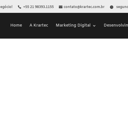
Negócio!
+55 21 98393.1155
contato@krartec.com.br
segunda
Home
A Krartec
Marketing Digital
Desenvolvi