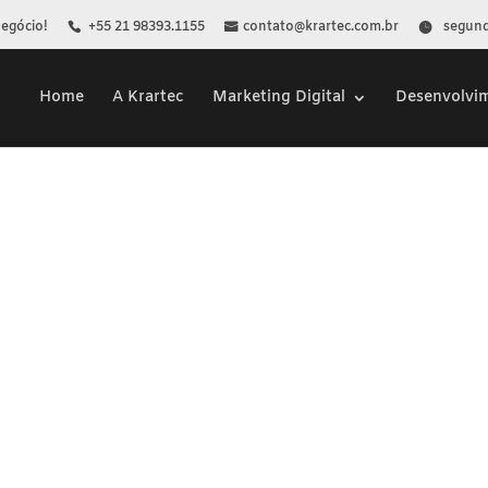
Negócio!
+55 21 98393.1155
contato@krartec.com.br
segunda
Home
A Krartec
Marketing Digital
Desenvolvi