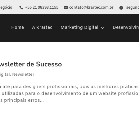
Negócio!
+55 21 98393.1155
contato@krartec.com.br
segunda
Home
A Krartec
Marketing Digital
Desenvolvi
wsletter de Sucesso
gital
,
Newsletter
até para designers profissionais, pois as melhores práticas
 utilizadas para o desenvolvimento de um website profissio
principais erros...