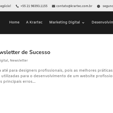
Negócio!
+55 21 98393.1155
contato@krartec.com.br
segunda
Home
A Krartec
Marketing Digital
Desenvolvi
wsletter de Sucesso
gital
,
Newsletter
até para designers profissionais, pois as melhores práticas
 utilizadas para o desenvolvimento de um website profissio
principais erros...