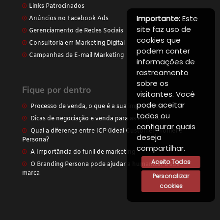
Links Patrocinados
Importante:
Este
Anúncios no Facebook Ads
site faz uso de
Gerenciamento de Redes Sociais
cookies que
Consultoria em Marketing Digital
podem conter
Campanhas de E-mail Marketing
informações de
rastreamento
sobre os
Fique por dentro
visitantes. Você
pode aceitar
Processo de venda, o que é a sua importância
todos ou
Dicas de negociação e venda para as empresas
configurar quais
Qual a diferença entre ICP (Ideal Customer Profile) e
deseja
Persona?
compartilhar.
A Importância do funil de marketing
Aceito Todos
O Branding Persona pode ajudar a humanizar a sua
marca
Personalizar
cookies