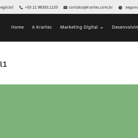
Negócio!
+55 21 98393.1155
contato@krartec.com.br
segunda
Home
A Krartec
Marketing Digital
Desenvolvi
l1