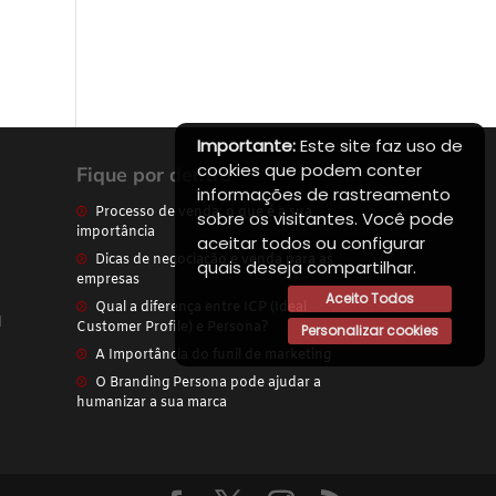
Importante:
Este site faz uso de
cookies que podem conter
Fique por dentro
informações de rastreamento
Processo de venda, o que é a sua
sobre os visitantes. Você pode
importância
aceitar todos ou configurar
Dicas de negociação e venda para as
quais deseja compartilhar.
empresas
Aceito Todos
Qual a diferença entre ICP (Ideal
l
Customer Profile) e Persona?
Personalizar cookies
A Importância do funil de marketing
O Branding Persona pode ajudar a
humanizar a sua marca