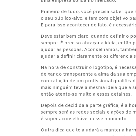
uma empresa sólida no mercado.
Primeiro de tudo, você precisa saber que
o seu público-alvo, e tem com objetivo pas
E para isso acontecer de fato, é necessár
Deve estar bem claro, quando definir o 
sempre. É preciso abraçar a ideia, então
ajudar as pessoas. Aconselhamos, também
ajudar a definir claramente os diferenciai
Na hora de construir o logotipo, é necess
deixando transparente a alma da sua emp
contratação de um profissional qualificad
mais ninguém teve a mesma ideia que a 
então atente-se muito a esses detalhes.
Depois de decidida a parte gráfica, é a h
sempre será as redes sociais e ações de m
é super aconselhável nesse momento.
Outra dica que te ajudará a manter a har