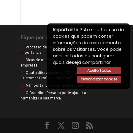
Importante:
Este site faz uso de
cookies que podem conter
Fique por dentro
informações de rastreamento
Processo de venda, o que é a sua
sobre os visitantes. Você pode
importância
aceitar todos ou configurar
Dicas de negociação e venda para as
quais deseja compartilhar.
empresas
Aceito Todos
Qual a diferença entre ICP (Ideal
l
Customer Profile) e Persona?
Personalizar cookies
A Importância do funil de marketing
O Branding Persona pode ajudar a
humanizar a sua marca