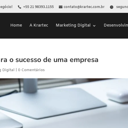
Negócio!
+55 21 98393.1155
contato@krartec.com.br
segunda
Home
A Krartec
Marketing Digital
Desenvolvi
ara o sucesso de uma empresa
 Digital
|
0 Comentários