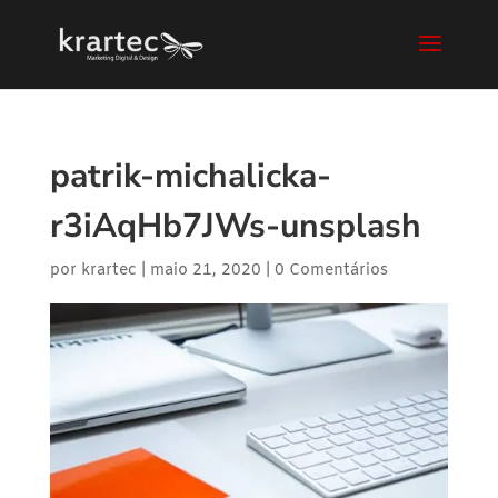
patrik-michalicka-
r3iAqHb7JWs-unsplash
por
krartec
|
maio 21, 2020
|
0 Comentários