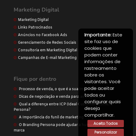
Marketing Digital
Marketing Digital
Links Patrocinados
Importante:
Este
Anúncios no Facebook Ads
site faz uso de
Gerenciamento de Redes Sociais
cookies que
Consultoria em Marketing Digital
podem conter
Campanhas de E-mail Marketing
informações de
rastreamento
sobre os
Fique por dentro
visitantes. Você
pode aceitar
Processo de venda, o que é a sua importância
todos ou
Dicas de negociação e venda para as empresas
configurar quais
Qual a diferença entre ICP (Ideal Customer Profile) e
deseja
Persona?
compartilhar.
A Importância do funil de marketing
Aceito Todos
O Branding Persona pode ajudar a humanizar a sua
marca
Personalizar