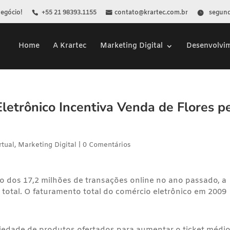
Negócio!
+55 21 98393.1155
contato@krartec.com.br
segunda
Home
A Krartec
Marketing Digital
Desenvolvi
letrônico Incentiva Venda de Flores p
rtual
,
Marketing Digital
|
0 Comentários
 dos 17,2 milhões de transações online no ano passado, a
total. O faturamento total do comércio eletrônico em 2009