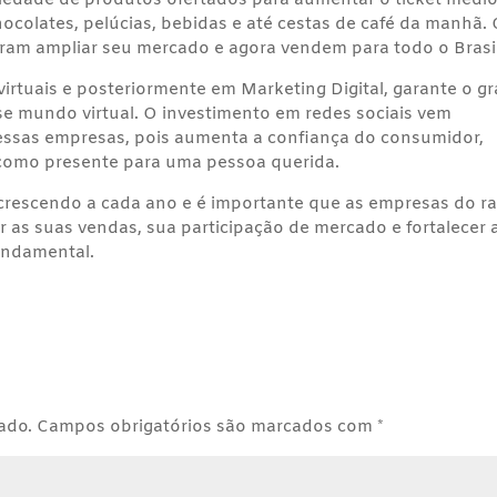
ariedade de produtos ofertados para aumentar o ticket médi
hocolates, pelúcias, bebidas e até cestas de café da manhã.
guiram ampliar seu mercado e agora vendem para todo o Brasil
 virtuais e posteriormente em Marketing Digital, garante o g
se mundo virtual. O investimento em redes sociais vem
ssas empresas, pois aumenta a confiança do consumidor,
o como presente para uma pessoa querida.
 crescendo a cada ano e é importante que as empresas do 
 as suas vendas, sua participação de mercado e fortalecer 
undamental.
ado.
Campos obrigatórios são marcados com
*