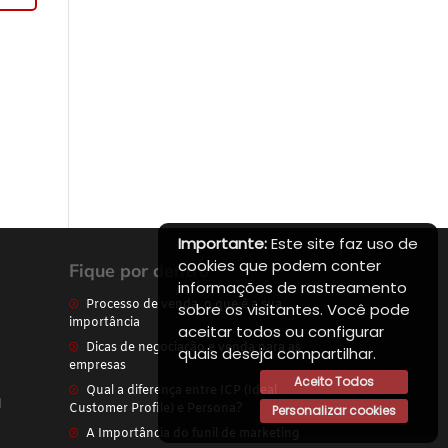
Importante:
Este site faz uso de
cookies que podem conter
Fique por dentro
informações de rastreamento
Processo de venda, o que é a sua
sobre os visitantes. Você pode
importância
aceitar todos ou configurar
Dicas de negociação e venda para as
quais deseja compartilhar.
empresas
Aceito Todos
Qual a diferença entre ICP (Ideal
l
Customer Profile) e Persona?
Personalizar cookies
A Importância do funil de marketing