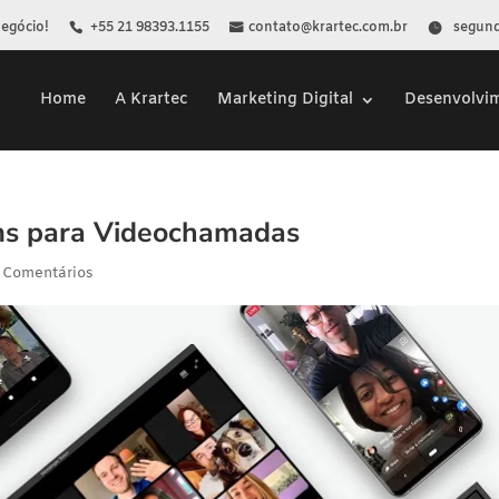
Negócio!
+55 21 98393.1155
contato@krartec.com.br
segunda
Home
A Krartec
Marketing Digital
Desenvolvi
s para Videochamadas
 Comentários