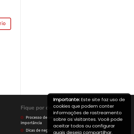
Importante:
Este site faz uso de
cookies que podem conter
Fique por dentro
informações de rastreamento
Processo de venda, o que é a sua
sobre os visitantes. Você pode
importância
aceitar todos ou configurar
Dicas de negociação e venda para as
quais deseja compartilhar.