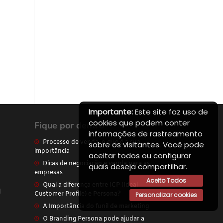
Importante:
Este site faz uso de
cookies que podem conter
Fique por dentro
informações de rastreamento
Processo de venda, o que é a sua
sobre os visitantes. Você pode
importância
aceitar todos ou configurar
Dicas de negociação e venda para as
quais deseja compartilhar.
empresas
Aceito Todos
Qual a diferença entre ICP (Ideal
l
Customer Profile) e Persona?
Personalizar cookies
A Importância do funil de marketing
O Branding Persona pode ajudar a