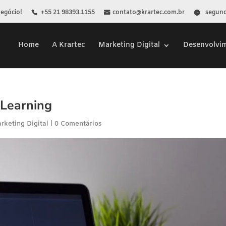
Negócio!
+55 21 98393.1155
contato@krartec.com.br
segunda
Home
A Krartec
Marketing Digital
Desenvolvi
 Learning
rketing Digital
|
0 Comentários