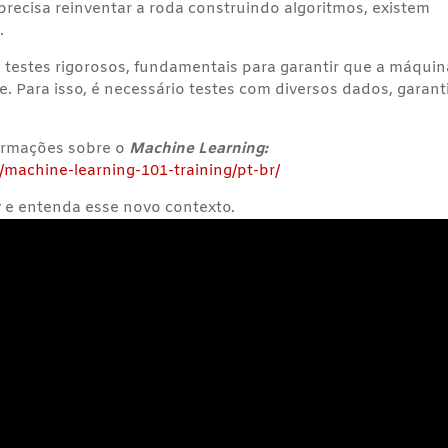
recisa reinventar a roda construindo algoritmos, existem
.
s testes rigorosos, fundamentais para garantir que a máquin
e. Para isso, é necessário testes com diversos dados, garan
formações sobre o
Machine Learning:
machine-learning-101-training/pt-br/
v e entenda esse novo contexto.